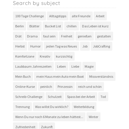
Search by subject
100 Tage Challenge
Alltagstipps
alte Freunde
Arbeit
Berlin
Blätter
Bucket List
chillen
Das Leben ist kurz
Diät
Drama
faul sein
Freiheit
genießen
gestalten
Herbst
Humor
jeden Tag was Neues
Job
JobCrafting
Komfortzone
Kreativ
kurzsichtig
Laubbaum Jahreszeiten
Leben
Liebe
Magie
Mein Buch
mein Haus mein Auto mein Boot
Missverständnis
Online-Kurse
peinlich
Prinzessin
reich und schön
Schreib-Challenge
Schulzeit
Spass bei der Arbeit
Tod
Trennung
Was willst Du wirklich?
Weiterbildung
Wenn Du nur noch 6 Monate zu leben hättest...
Winter
Zufriedenheit
Zukunft