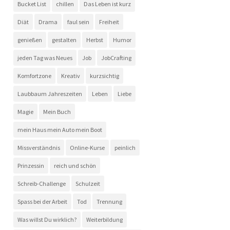
Bucket List
chillen
Das Leben ist kurz
Diät
Drama
faul sein
Freiheit
genießen
gestalten
Herbst
Humor
jeden Tag was Neues
Job
JobCrafting
Komfortzone
Kreativ
kurzsichtig
Laubbaum Jahreszeiten
Leben
Liebe
Magie
Mein Buch
mein Haus mein Auto mein Boot
Missverständnis
Online-Kurse
peinlich
Prinzessin
reich und schön
Schreib-Challenge
Schulzeit
Spass bei der Arbeit
Tod
Trennung
Was willst Du wirklich?
Weiterbildung