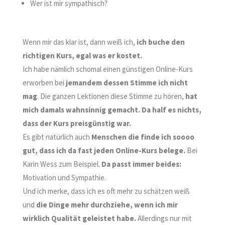
W
er ist mir sympathisch?
Wenn mir das klar ist, dann weiß ich,
ich buche den
richtigen Kurs, egal was er kostet.
Ich habe nämlich schomal einen günstigen Online-Kurs
erworben bei
jemandem dessen Stimme ich nicht
mag
.
Die ganzen Lektionen diese Stimme zu hören,
hat
mich damals wahnsinnig gemacht.
Da half es nichts,
dass der Kurs preisgünstig war.
Es gibt natürlich auch
Menschen die finde ich soooo
gut,
dass ich da
fast jeden Online-Kurs belege.
Bei
Karin Wess zum Beispiel.
Da passt immer beides:
Motivation und Sympathie.
Und ich merke, dass ich es oft mehr zu schätzen weiß
und
die Dinge mehr durchziehe,
wenn ich mir
wirklich Qualität geleistet habe.
Allerdings
nur mit