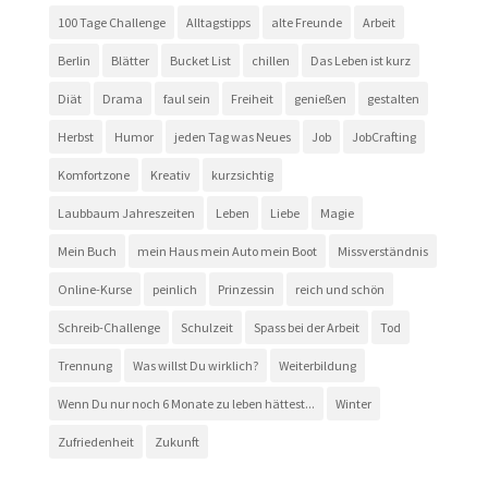
100 Tage Challenge
Alltagstipps
alte Freunde
Arbeit
Berlin
Blätter
Bucket List
chillen
Das Leben ist kurz
Diät
Drama
faul sein
Freiheit
genießen
gestalten
Herbst
Humor
jeden Tag was Neues
Job
JobCrafting
Komfortzone
Kreativ
kurzsichtig
Laubbaum Jahreszeiten
Leben
Liebe
Magie
Mein Buch
mein Haus mein Auto mein Boot
Missverständnis
Online-Kurse
peinlich
Prinzessin
reich und schön
Schreib-Challenge
Schulzeit
Spass bei der Arbeit
Tod
Trennung
Was willst Du wirklich?
Weiterbildung
Wenn Du nur noch 6 Monate zu leben hättest...
Winter
Zufriedenheit
Zukunft