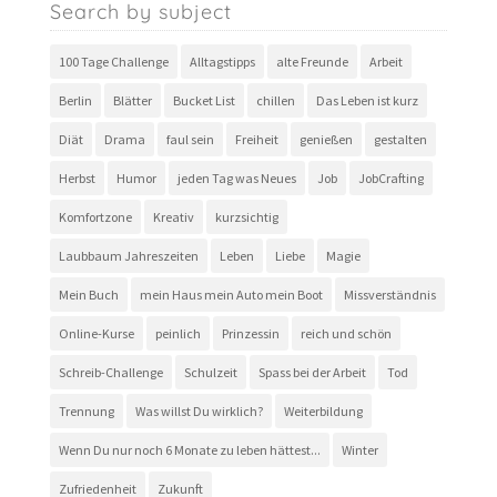
Search by subject
100 Tage Challenge
Alltagstipps
alte Freunde
Arbeit
Berlin
Blätter
Bucket List
chillen
Das Leben ist kurz
Diät
Drama
faul sein
Freiheit
genießen
gestalten
Herbst
Humor
jeden Tag was Neues
Job
JobCrafting
Komfortzone
Kreativ
kurzsichtig
Laubbaum Jahreszeiten
Leben
Liebe
Magie
Mein Buch
mein Haus mein Auto mein Boot
Missverständnis
Online-Kurse
peinlich
Prinzessin
reich und schön
Schreib-Challenge
Schulzeit
Spass bei der Arbeit
Tod
Trennung
Was willst Du wirklich?
Weiterbildung
Wenn Du nur noch 6 Monate zu leben hättest...
Winter
Zufriedenheit
Zukunft