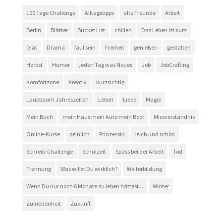
100 Tage Challenge
Alltagstipps
alte Freunde
Arbeit
Berlin
Blätter
Bucket List
chillen
Das Leben ist kurz
Diät
Drama
faul sein
Freiheit
genießen
gestalten
Herbst
Humor
jeden Tag was Neues
Job
JobCrafting
Komfortzone
Kreativ
kurzsichtig
Laubbaum Jahreszeiten
Leben
Liebe
Magie
Mein Buch
mein Haus mein Auto mein Boot
Missverständnis
Online-Kurse
peinlich
Prinzessin
reich und schön
Schreib-Challenge
Schulzeit
Spass bei der Arbeit
Tod
Trennung
Was willst Du wirklich?
Weiterbildung
Wenn Du nur noch 6 Monate zu leben hättest...
Winter
Zufriedenheit
Zukunft