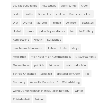
100 Tage Challenge
Alltagstipps
alte Freunde
Arbeit
Berlin
Blätter
Bucket List
chillen
Das Leben ist kurz
Diät
Drama
faul sein
Freiheit
genießen
gestalten
Herbst
Humor
jeden Tag was Neues
Job
JobCrafting
Komfortzone
Kreativ
kurzsichtig
Laubbaum Jahreszeiten
Leben
Liebe
Magie
Mein Buch
mein Haus mein Auto mein Boot
Missverständnis
Online-Kurse
peinlich
Prinzessin
reich und schön
Schreib-Challenge
Schulzeit
Spass bei der Arbeit
Tod
Trennung
Was willst Du wirklich?
Weiterbildung
Wenn Du nur noch 6 Monate zu leben hättest...
Winter
Zufriedenheit
Zukunft