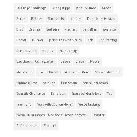
100 Tage Challenge
Alltagstipps
alte Freunde
Arbeit
Berlin
Blätter
Bucket List
chillen
Das Leben ist kurz
Diät
Drama
faul sein
Freiheit
genießen
gestalten
Herbst
Humor
jeden Tag was Neues
Job
JobCrafting
Komfortzone
Kreativ
kurzsichtig
Laubbaum Jahreszeiten
Leben
Liebe
Magie
Mein Buch
mein Haus mein Auto mein Boot
Missverständnis
Online-Kurse
peinlich
Prinzessin
reich und schön
Schreib-Challenge
Schulzeit
Spass bei der Arbeit
Tod
Trennung
Was willst Du wirklich?
Weiterbildung
Wenn Du nur noch 6 Monate zu leben hättest...
Winter
Zufriedenheit
Zukunft