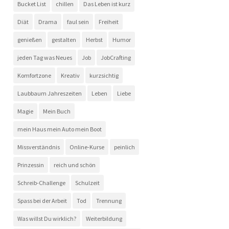
Bucket List
chillen
Das Leben ist kurz
Diät
Drama
faul sein
Freiheit
genießen
gestalten
Herbst
Humor
jeden Tag was Neues
Job
JobCrafting
Komfortzone
Kreativ
kurzsichtig
Laubbaum Jahreszeiten
Leben
Liebe
Magie
Mein Buch
mein Haus mein Auto mein Boot
Missverständnis
Online-Kurse
peinlich
Prinzessin
reich und schön
Schreib-Challenge
Schulzeit
Spass bei der Arbeit
Tod
Trennung
Was willst Du wirklich?
Weiterbildung