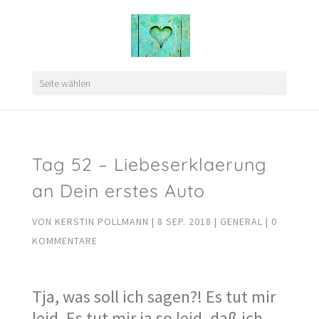
Seite wählen
Tag 52 – Liebeserklaerung
an Dein erstes Auto
VON
KERSTIN POLLMANN
|
8 SEP. 2018
|
GENERAL
|
0
KOMMENTARE
Tja, was soll ich sagen?! Es tut mir
leid. Es tut mir ja so leid, daß ich