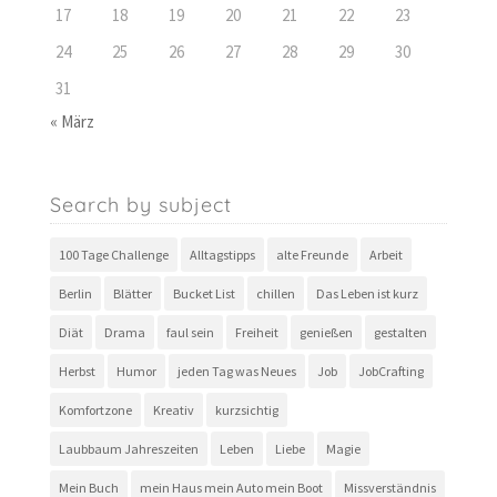
17
18
19
20
21
22
23
24
25
26
27
28
29
30
31
« März
Search by subject
100 Tage Challenge
Alltagstipps
alte Freunde
Arbeit
Berlin
Blätter
Bucket List
chillen
Das Leben ist kurz
Diät
Drama
faul sein
Freiheit
genießen
gestalten
Herbst
Humor
jeden Tag was Neues
Job
JobCrafting
Komfortzone
Kreativ
kurzsichtig
Laubbaum Jahreszeiten
Leben
Liebe
Magie
Mein Buch
mein Haus mein Auto mein Boot
Missverständnis