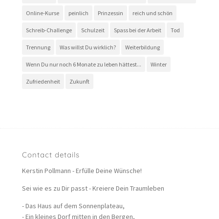
Online-Kurse
peinlich
Prinzessin
reich und schön
Schreib-Challenge
Schulzeit
Spass bei der Arbeit
Tod
Trennung
Was willst Du wirklich?
Weiterbildung
Wenn Du nur noch 6 Monate zu leben hättest...
Winter
Zufriedenheit
Zukunft
Contact details
Kerstin Pollmann - Erfülle Deine Wünsche!
Sei wie es zu Dir passt - Kreiere Dein Traumleben
- Das Haus auf dem Sonnenplateau,
- Ein kleines Dorf mitten in den Bergen,