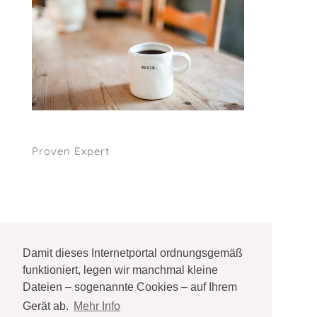
Proven Expert
Damit dieses Internetportal ordnungsgemäß
Impressum
NEU Datenschutzerklärung Mai 2018
funktioniert, legen wir manchmal kleine
Dateien – sogenannte Cookies – auf Ihrem
Gerät ab.
Mehr Info
This website runs on
green webhosting