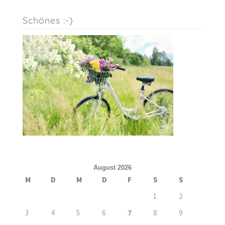
Schönes :-)
August 2026
M
D
M
D
F
S
S
1
2
3
4
5
6
7
8
9