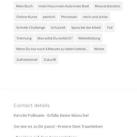
Mein Buch
mein Haus mein Auto mein Boot
Missverständnis
Online-Kurse
peinlich
Prinzessin
reich und schön
Schreib-Challenge
Schulzeit
Spass bei der Arbeit
Tod
Trennung
Was willst Du wirklich?
Weiterbildung
Wenn Du nur noch 6 Monate zu leben hättest...
Winter
Zufriedenheit
Zukunft
Contact details
Kerstin Pollmann - Erfülle Deine Wünsche!
Sei wie es zu Dir passt - Kreiere Dein Traumleben