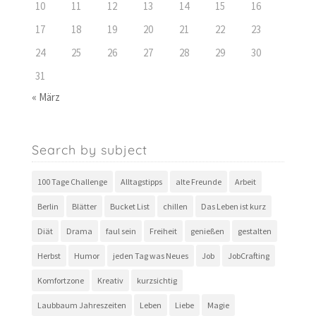
10
11
12
13
14
15
16
17
18
19
20
21
22
23
24
25
26
27
28
29
30
31
« März
Search by subject
100 Tage Challenge
Alltagstipps
alte Freunde
Arbeit
Berlin
Blätter
Bucket List
chillen
Das Leben ist kurz
Diät
Drama
faul sein
Freiheit
genießen
gestalten
Herbst
Humor
jeden Tag was Neues
Job
JobCrafting
Komfortzone
Kreativ
kurzsichtig
Laubbaum Jahreszeiten
Leben
Liebe
Magie