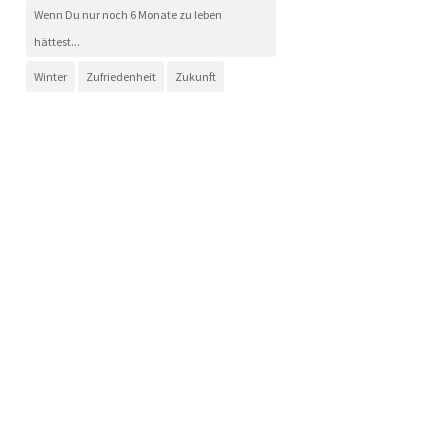
Wenn Du nur noch 6 Monate zu leben
hättest...
Winter
Zufriedenheit
Zukunft