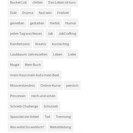
Bucket List
chillen
Das Leben ist kurz
Diät
Drama
faul sein
Freiheit
genießen
gestalten
Herbst
Humor
jeden Tag was Neues
Job
JobCrafting
Komfortzone
Kreativ
kurzsichtig
Laubbaum Jahreszeiten
Leben
Liebe
Magie
Mein Buch
mein Haus mein Auto mein Boot
Missverständnis
Online-Kurse
peinlich
Prinzessin
reich und schön
Schreib-Challenge
Schulzeit
Spass bei der Arbeit
Tod
Trennung
Was willst Du wirklich?
Weiterbildung