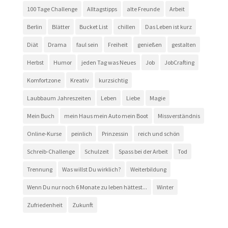
100 Tage Challenge
Alltagstipps
alte Freunde
Arbeit
Berlin
Blätter
Bucket List
chillen
Das Leben ist kurz
Diät
Drama
faul sein
Freiheit
genießen
gestalten
Herbst
Humor
jeden Tag was Neues
Job
JobCrafting
Komfortzone
Kreativ
kurzsichtig
Laubbaum Jahreszeiten
Leben
Liebe
Magie
Mein Buch
mein Haus mein Auto mein Boot
Missverständnis
Online-Kurse
peinlich
Prinzessin
reich und schön
Schreib-Challenge
Schulzeit
Spass bei der Arbeit
Tod
Trennung
Was willst Du wirklich?
Weiterbildung
Wenn Du nur noch 6 Monate zu leben hättest...
Winter
Zufriedenheit
Zukunft