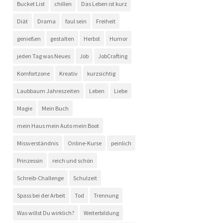
Bucket List
chillen
Das Leben ist kurz
Diät
Drama
faul sein
Freiheit
genießen
gestalten
Herbst
Humor
jeden Tag was Neues
Job
JobCrafting
Komfortzone
Kreativ
kurzsichtig
Laubbaum Jahreszeiten
Leben
Liebe
Magie
Mein Buch
mein Haus mein Auto mein Boot
Missverständnis
Online-Kurse
peinlich
Prinzessin
reich und schön
Schreib-Challenge
Schulzeit
Spass bei der Arbeit
Tod
Trennung
Was willst Du wirklich?
Weiterbildung