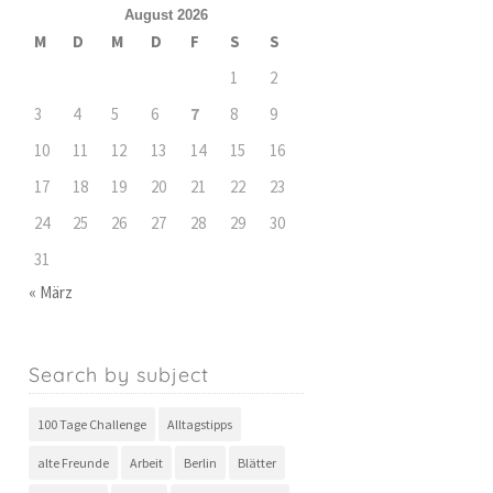
August 2026
M
D
M
D
F
S
S
1
2
3
4
5
6
7
8
9
10
11
12
13
14
15
16
17
18
19
20
21
22
23
24
25
26
27
28
29
30
31
« März
Search by subject
100 Tage Challenge
Alltagstipps
alte Freunde
Arbeit
Berlin
Blätter