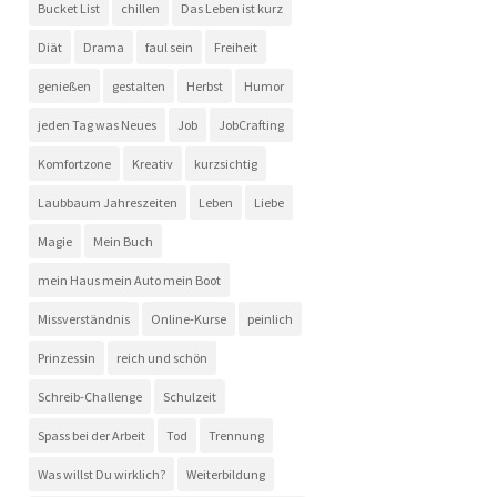
Bucket List
chillen
Das Leben ist kurz
Diät
Drama
faul sein
Freiheit
genießen
gestalten
Herbst
Humor
jeden Tag was Neues
Job
JobCrafting
Komfortzone
Kreativ
kurzsichtig
Laubbaum Jahreszeiten
Leben
Liebe
Magie
Mein Buch
mein Haus mein Auto mein Boot
Missverständnis
Online-Kurse
peinlich
Prinzessin
reich und schön
Schreib-Challenge
Schulzeit
Spass bei der Arbeit
Tod
Trennung
Was willst Du wirklich?
Weiterbildung