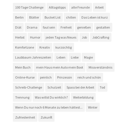
100 Tage Challenge
Alltagstipps
alte Freunde
Arbeit
Berlin
Blätter
Bucket List
chillen
Das Leben ist kurz
Diät
Drama
faul sein
Freiheit
genießen
gestalten
Herbst
Humor
jeden Tag was Neues
Job
JobCrafting
Komfortzone
Kreativ
kurzsichtig
Laubbaum Jahreszeiten
Leben
Liebe
Magie
Mein Buch
mein Haus mein Auto mein Boot
Missverständnis
Online-Kurse
peinlich
Prinzessin
reich und schön
Schreib-Challenge
Schulzeit
Spass bei der Arbeit
Tod
Trennung
Was willst Du wirklich?
Weiterbildung
Wenn Du nur noch 6 Monate zu leben hättest...
Winter
Zufriedenheit
Zukunft