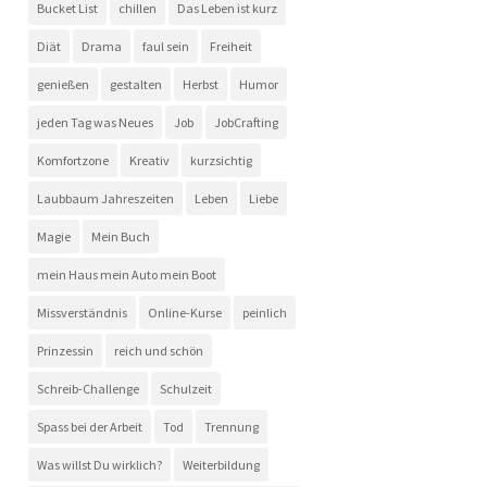
Bucket List
chillen
Das Leben ist kurz
Diät
Drama
faul sein
Freiheit
genießen
gestalten
Herbst
Humor
jeden Tag was Neues
Job
JobCrafting
Komfortzone
Kreativ
kurzsichtig
Laubbaum Jahreszeiten
Leben
Liebe
Magie
Mein Buch
mein Haus mein Auto mein Boot
Missverständnis
Online-Kurse
peinlich
Prinzessin
reich und schön
Schreib-Challenge
Schulzeit
Spass bei der Arbeit
Tod
Trennung
Was willst Du wirklich?
Weiterbildung