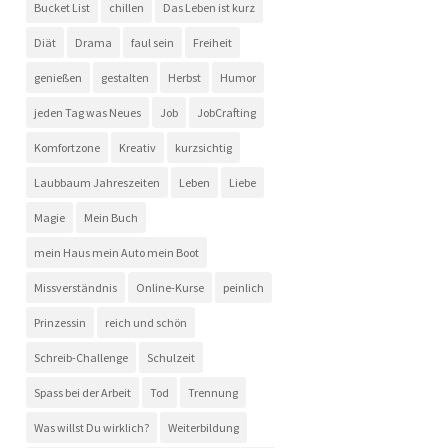
Bucket List
chillen
Das Leben ist kurz
Diät
Drama
faul sein
Freiheit
genießen
gestalten
Herbst
Humor
jeden Tag was Neues
Job
JobCrafting
Komfortzone
Kreativ
kurzsichtig
Laubbaum Jahreszeiten
Leben
Liebe
Magie
Mein Buch
mein Haus mein Auto mein Boot
Missverständnis
Online-Kurse
peinlich
Prinzessin
reich und schön
Schreib-Challenge
Schulzeit
Spass bei der Arbeit
Tod
Trennung
Was willst Du wirklich?
Weiterbildung