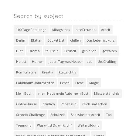
Search by subject
100 Tage Challenge
Alltagstipps
alte Freunde
Arbeit
Berlin
Blätter
Bucket List
chillen
Das Leben ist kurz
Diät
Drama
faul sein
Freiheit
genießen
gestalten
Herbst
Humor
jeden Tag was Neues
Job
JobCrafting
Komfortzone
Kreativ
kurzsichtig
Laubbaum Jahreszeiten
Leben
Liebe
Magie
Mein Buch
mein Haus mein Auto mein Boot
Missverständnis
Online-Kurse
peinlich
Prinzessin
reich und schön
Schreib-Challenge
Schulzeit
Spass bei der Arbeit
Tod
Trennung
Was willst Du wirklich?
Weiterbildung
Wenn Du nur noch 6 Monate zu leben hättest...
Winter