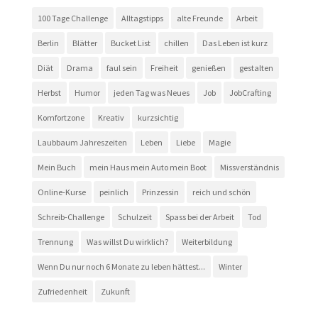
100 Tage Challenge
Alltagstipps
alte Freunde
Arbeit
Berlin
Blätter
Bucket List
chillen
Das Leben ist kurz
Diät
Drama
faul sein
Freiheit
genießen
gestalten
Herbst
Humor
jeden Tag was Neues
Job
JobCrafting
Komfortzone
Kreativ
kurzsichtig
Laubbaum Jahreszeiten
Leben
Liebe
Magie
Mein Buch
mein Haus mein Auto mein Boot
Missverständnis
Online-Kurse
peinlich
Prinzessin
reich und schön
Schreib-Challenge
Schulzeit
Spass bei der Arbeit
Tod
Trennung
Was willst Du wirklich?
Weiterbildung
Wenn Du nur noch 6 Monate zu leben hättest...
Winter
Zufriedenheit
Zukunft