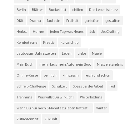
Berlin
Blätter
Bucket List
chillen
Das Leben ist kurz
Diät
Drama
faul sein
Freiheit
genießen
gestalten
Herbst
Humor
jeden Tag was Neues
Job
JobCrafting
Komfortzone
Kreativ
kurzsichtig
Laubbaum Jahreszeiten
Leben
Liebe
Magie
Mein Buch
mein Haus mein Auto mein Boot
Missverständnis
Online-Kurse
peinlich
Prinzessin
reich und schön
Schreib-Challenge
Schulzeit
Spass bei der Arbeit
Tod
Trennung
Was willst Du wirklich?
Weiterbildung
Wenn Du nur noch 6 Monate zu leben hättest...
Winter
Zufriedenheit
Zukunft