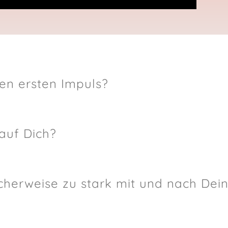
en ersten Impuls?
auf Dich?
cherweise zu stark mit und nach De